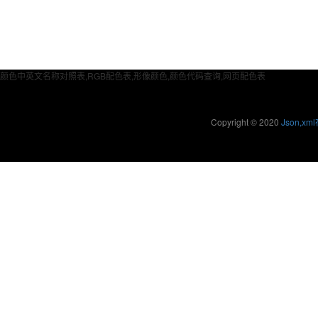
颜色中英文名称对照表,RGB配色表,形像颜色,颜色代码查询,网页配色表
Copyright © 2020
Json,