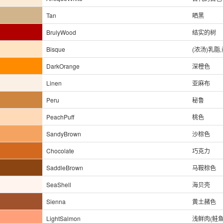
Tan
晒黑
BrulyWood
结实的树
Bisque
(浓汤)乳脂
DarkOrange
深橙色
Linen
亚麻布
Peru
秘鲁
PeachPuff
桃色
SandyBrown
沙棕色
Chocolate
巧克力
SaddleBrown
马鞍棕色
SeaShell
海贝壳
Sienna
黄土赭色
LightSalmon
浅鲜肉(鲑鱼