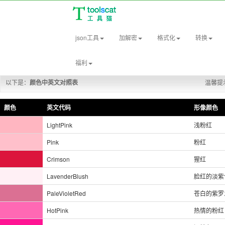
json工具
加解密
格式化
转换
颜色大全
颜色rgb转hex
福利
颜色表大全
颜色中文名
CMYK颜色表
RGB颜色
以下是：
颜色中英文对照表
温馨提示
颜色
英文代码
形像颜色
LightPink
浅粉红
Pink
粉红
Crimson
猩红
LavenderBlush
脸红的淡紫
PaleVioletRed
苍白的紫罗
HotPink
热情的粉红