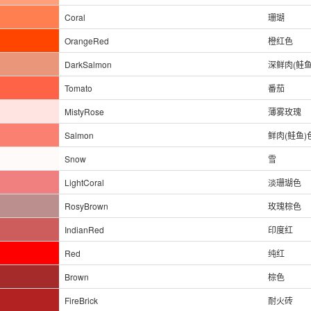
Coral
珊瑚
OrangeRed
橙红色
DarkSalmon
深鲜肉(鲑鱼
Tomato
番茄
MistyRose
薄雾玫瑰
Salmon
鲜肉(鲑鱼)
Snow
雪
LightCoral
淡珊瑚色
RosyBrown
玫瑰棕色
IndianRed
印度红
Red
纯红
Brown
棕色
FireBrick
耐火砖