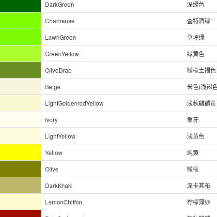
DarkGreen
深绿色
Chartreuse
查特酒绿
LawnGreen
草坪绿
GreenYellow
绿黄色
OliveDrab
橄榄土褐色
Beige
米色(浅褐色
LightGoldenrodYellow
浅秋麒麟黄
Ivory
象牙
LightYellow
浅黄色
Yellow
纯黄
Olive
橄榄
DarkKhaki
深卡其布
LemonChiffon
柠檬薄纱