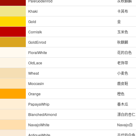
PaleGodenrod
灰秋麒麟
Khaki
卡其布
Gold
金
Cornislk
玉米色
GoldEnrod
秋麒麟
FloralWhite
花的白色
OldLace
老饰带
Wheat
小麦色
Moccasin
鹿皮鞋
Orange
橙色
PapayaWhip
番木瓜
BlanchedAlmond
漂白的杏仁
NavajoWhite
Navajo白
AntiqueWhite
古代的白色