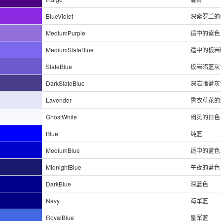
BlueViolet
深紫罗兰的
MediumPurple
适中的紫色
MediumSlateBlue
适中的板岩
SlateBlue
板岩暗蓝灰
DarkSlateBlue
深岩暗蓝灰
Lavender
熏衣草花的
GhostWhite
幽灵的白色
Blue
纯蓝
MediumBlue
适中的蓝色
MidnightBlue
午夜的蓝色
DarkBlue
深蓝色
Navy
海军蓝
RoyalBlue
皇军蓝