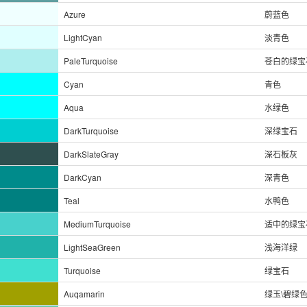
Azure
蔚蓝色
LightCyan
淡青色
PaleTurquoise
苍白的绿宝
Cyan
青色
Aqua
水绿色
DarkTurquoise
深绿宝石
DarkSlateGray
深石板灰
DarkCyan
深青色
Teal
水鸭色
MediumTurquoise
适中的绿宝
LightSeaGreen
浅海洋绿
Turquoise
绿宝石
Auqamarin
绿玉\碧绿