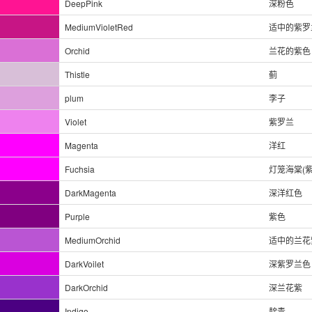
DeepPink
深粉色
MediumVioletRed
适中的紫罗
Orchid
兰花的紫色
Thistle
蓟
plum
李子
Violet
紫罗兰
Magenta
洋红
Fuchsia
灯笼海棠(紫
DarkMagenta
深洋红色
Purple
紫色
MediumOrchid
适中的兰花
DarkVoilet
深紫罗兰色
DarkOrchid
深兰花紫
Indigo
靛青