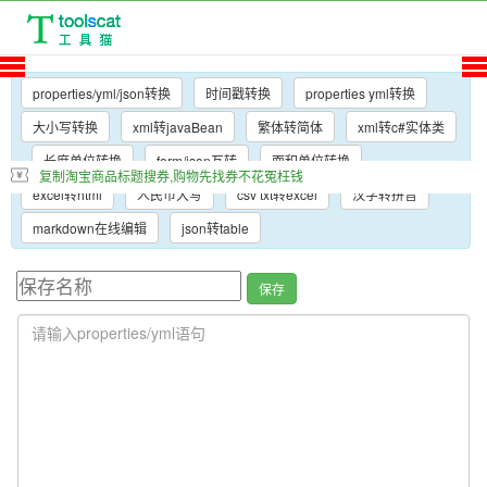
properties/yml/json转换
时间戳转换
properties yml转换
大小写转换
xml转javaBean
繁体转简体
xml转c#实体类
长度单位转换
form/json互转
面积单位转换
复制淘宝商品标题搜券,购物先找券不花冤枉钱
excel转html
人民币大写
csv txt转excel
汉字转拼音
markdown在线编辑
json转table