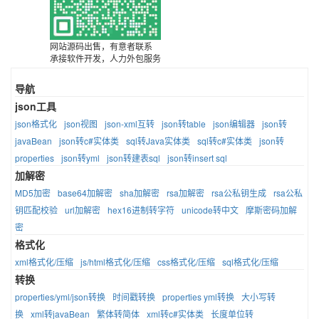
网站源码出售，有意者联系
承接软件开发，人力外包服务
导航
json工具
json格式化
json视图
json-xml互转
json转table
json编辑器
json转
javaBean
json转c#实体类
sql转Java实体类
sql转c#实体类
json转
properties
json转yml
json转建表sql
json转insert sql
加解密
MD5加密
base64加解密
sha加解密
rsa加解密
rsa公私钥生成
rsa公私
钥匹配校验
url加解密
hex16进制转字符
unicode转中文
摩斯密码加解
密
格式化
xml格式化/压缩
js/html格式化/压缩
css格式化/压缩
sql格式化/压缩
转换
properties/yml/json转换
时间戳转换
properties yml转换
大小写转
换
xml转javaBean
繁体转简体
xml转c#实体类
长度单位转