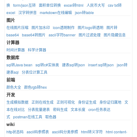
换
form/json互转
面积单位转换
excel转html
人民币大写
csv txt转
excel
汉字转拼音
markdown在线编辑
json转table
图片
在线图片压缩
图片加水印
icon透明制作
图片logo转透明
图片转
base64
base64转图片
ascii字符banner
图片过滤处理
图片隐藏信息
计算器
时间计算器
科学计算器
数据库
sql转Java bean
sql转c#实体类
建表sql转json
insert sql转json
json转
建表sql
分表位计算工具
前端
颜色大全
颜色rgb转hex
开发
生成模拟数据
正则在线生成
正则可视化
身份证生成
身份证归属地
文
本在线对比
分表批量建表
密码生成
文本长度
cron任务表达
式
postman在线工具
取色器
wiki
http状态码
ascii码参照表
ascii码分类参照
html转义字符
html content-